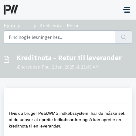
Gå til hovedindhold
Hjem
...
Kreditnota – Retur til leverandør
Kreditnota – Retur til leverandør
Ændret den Thu, 2 Jan, 2025 kl. 11:49 AM
Hvis du bruger PeakWMS indkøbssystem, har du måske set,
at du udover at oprette Indkøbsordrer også kan oprette en
kreditnota til en leverandør.