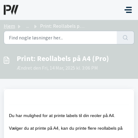
Gå til hovedindhold
Hjem
...
Print: Reollabels på A4 (Pro)
Print: Reollabels på A4 (Pro)
Ændret den Fri, 14 Mar, 2025 kl. 3:06 PM
Du har mulighed for at printe labels til din reoler på A4.
Vælger du at printe på A4, kan du printe flere reollabels på