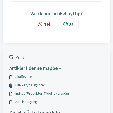
Var denne artikel nyttig?
Nej
Ja
Print
Artikler i denne mappe –
Skaffevare
Plukketype: Ignorer
Indkøb/Produkter: Tildel leverandør
ABC indlagring
Du vil måske kunne lide –