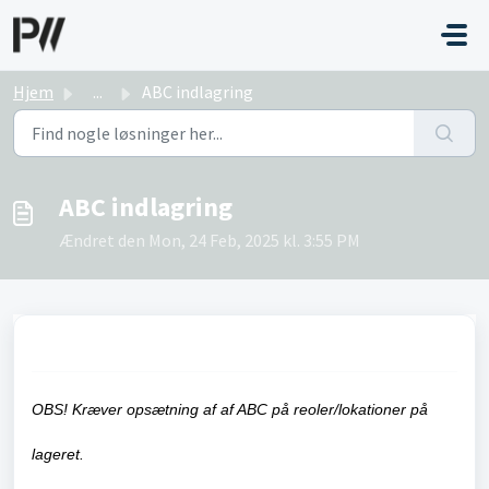
Gå til hovedindhold
Hjem
...
ABC indlagring
ABC indlagring
Ændret den Mon, 24 Feb, 2025 kl. 3:55 PM
OBS! Kræver opsætning af af ABC på reoler/lokationer på
lageret.