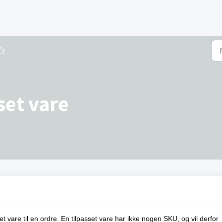
fy
set vare
et vare til en ordre. En tilpasset vare har ikke nogen SKU, og vil derfor