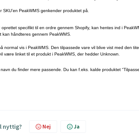
t er SKU’en PeakWMS genkender produktet på.
r oprettet specifikt til en ordre gennem Shopify, kan hentes ind i Peak
rtsat kan håndteres gennem PeakWMS.
et på normal vis i PeakWMS. Den tilpassede vare vil blive vist med den tite
 vil være linket til et produkt i PeakWMS, der hedder Unknown.
 navn du finder mere passende. Du kan f.eks. kalde produktet “Tilpasse
l nyttig?
Nej
Ja