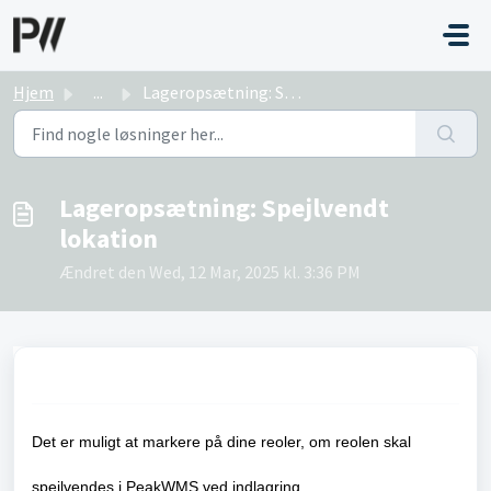
Gå til hovedindhold
Hjem
...
Lageropsætning: Spejlvendt lokation
Lageropsætning: Spejlvendt
lokation
Ændret den Wed, 12 Mar, 2025 kl. 3:36 PM
Det er muligt at markere på dine reoler, om reolen skal
spejlvendes i PeakWMS ved indlagring.