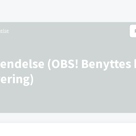
else
sendelse (OBS! Benyttes
ering)