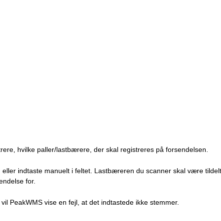
rere, hvilke paller/lastbærere, der skal registreres på forsendelsen.
ler indtaste manuelt i feltet. Lastbæreren du scanner skal være tildel
endelse for.
il PeakWMS vise en fejl, at det indtastede ikke stemmer.