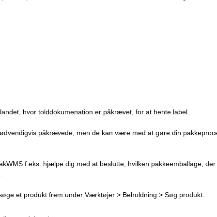
udlandet, hvor tolddokumenation er påkrævet, for at hente label.
nødvendigvis påkrævede, men de kan være med at gøre din pakkeproce
akWMS f.eks. hjælpe dig med at beslutte, hvilken pakkeemballage, der
.
 søge et produkt frem under Værktøjer > Beholdning > Søg produkt.