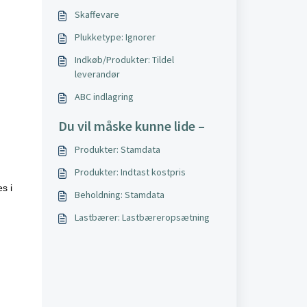
Skaffevare
Plukketype: Ignorer
Indkøb/Produkter: Tildel
leverandør
ABC indlagring
Du vil måske kunne lide –
Produkter: Stamdata
Produkter: Indtast kostpris
s i
Beholdning: Stamdata
Lastbærer: Lastbæreropsætning