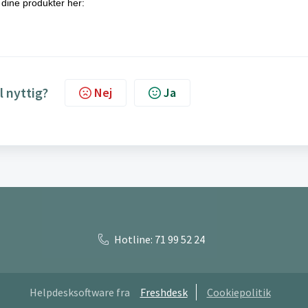
dine produkter her:
l nyttig?
Nej
Ja
Hotline: 71 99 52 24
Helpdesksoftware fra
Freshdesk
Cookiepolitik