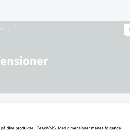
kter
mensioner
er på dine produkter i PeakWMS. Med dimensioner menes følgende