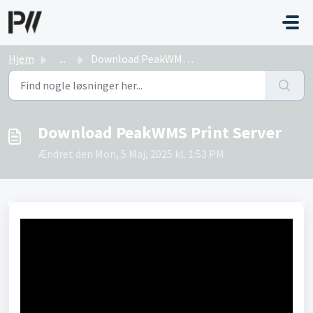
Gå til hovedindhold
Hjem
...
Download PeakWMS Print Server
Download PeakWMS Print Server
Ændret den Mon, 5 Maj, 2025 kl. 1:53 PM