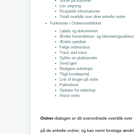
Sortér på kolonner
Lav søgning
Eksportér informationer
Totalt overblik over dine enkelte ordrer
Funktioner i Ordreroverblikket
Labels og dokumenter
Ændre forsendelses- og faktureringsadres
Ændre speditør
Følge ordrestatus
Track and trace
Splitte en plukkeordre
Send igen
Redigere ordrelinjer
Tilgå kundeportal
Link til bruger på ordre
Pakkebord
Opdater fra webshop
Afslut ordre
Ordrer
-dialogen er dit overordnede overblik over 
på de enkelte ordrer, og kan nemt foretage ændri